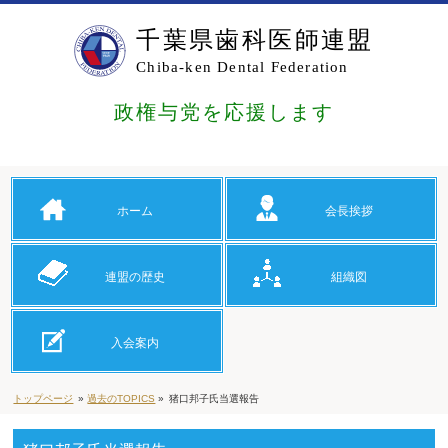
千葉県歯科医師連盟
Chiba-ken Dental Federation
政権与党を応援します
ホーム
会長挨拶
連盟の歴史
組織図
入会案内
トップページ
»
過去のTOPICS
»
猪口邦子氏当選報告