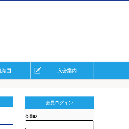
盟
組織図
入会案内
会員ログイン
会員ID