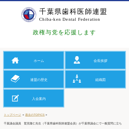
千葉県歯科医師連盟
Chiba-ken Dental Federation
政権与党を応援します
ホーム
会長挨拶
連盟の歴史
組織図
入会案内
トップページ
»
過去のTOPICS
»
千葉議会議員 鷲見隆仁先生（千葉県歯科医師連盟会員）が千葉県議会にで一般質問に立ち