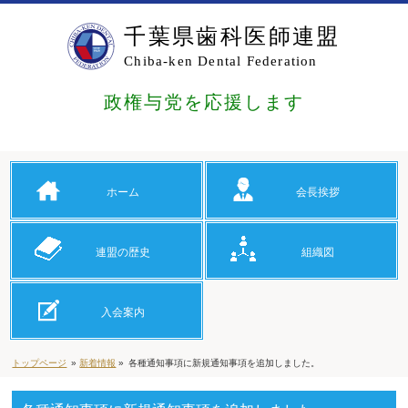
千葉県歯科医師連盟
Chiba-ken Dental Federation
政権与党を応援します
ホーム
会長挨拶
連盟の歴史
組織図
入会案内
トップページ
»
新着情報
»
各種通知事項に新規通知事項を追加しました。