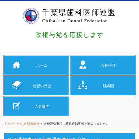
千葉県歯科医師連盟
Chiba-ken Dental Federation
政権与党を応援します
ホーム
会長挨拶
連盟の歴史
組織図
入会案内
トップページ
»
新着情報
»
各種通知事項に新規通知事項を追加しました。