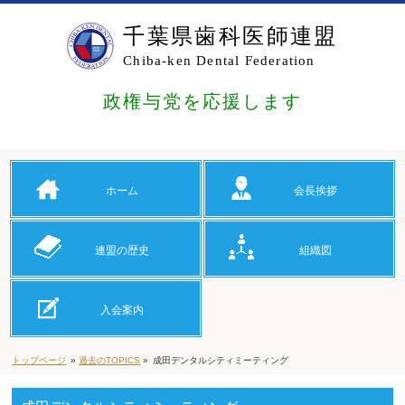
千葉県歯科医師連盟
Chiba-ken Dental Federation
政権与党を応援します
ホーム
会長挨拶
連盟の歴史
組織図
入会案内
トップページ
»
過去のTOPICS
»
成田デンタルシティミーティング