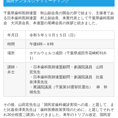
成田デンタルシティミーティング
千葉県歯科医師連盟 秋山副会長の開会の辞で始まり、主催者であ
る日本歯科医師連盟 村上副会長、来賓代表として千葉県歯科医師
会 大河原会長、本連盟の尾﨑会長の挨拶と続きました。
年月日
令和５年１０月１５日（日）
時間
午後6時～８時
場所
ホテルウェルコ成田（千葉県成田市花崎町818-
1）
講師・
・日本歯科医師連盟顧問・参議院議員 山田
弁士
宏先生
・日本歯科医師連盟顧問・参議院議員 比嘉
奈津美先生
・衆議院議員（千葉第10選挙区選出） 林 幹
雄先生
その後、山田宏先生は「国民皆歯科健診実現への道」と題して、ま
た比嘉奈津美先生は「歯科医療政策実現のために」と題してそれぞ
れ30分程度ご講演いただきました。来年のトリプル改定、国民皆