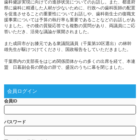
歯科健診実現に向けての進捗状況についてのお話し。また、都道府
県に歯科に精通した人材が少ないために、行政への歯科医師の配置
を促進させることの重要性についてお話しや、歯科衛生士の復職支
援事業については予算の執行率も重要であることなどのお話しがあ
りました。その後の質疑応答でも複数の質問があり、両議員にご応
答いただき、活発な議論が展開されました。
また成田市がお膝元である衆議院議員（千葉第10区選出）の林幹
雄先生が駆けつけてくださり、国政報告をしていただきました。
千葉県内の支部長をはじめ関係団体からの多くの出席を経て、本連
盟 日暮副会長の閉会の辞で、盛況のうちに幕を閉じました。
会員ログイン
会員ID
パスワード